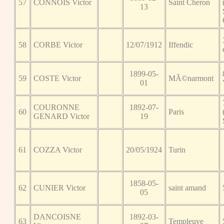
57
CONNOIS Victor
Saint Cheron
13
58
CORBE Victor
12/07/1912
Iffendic
1899-05-
59
COSTE Victor
MÃ©narmont
01
COURONNE
1892-07-
60
Paris
GENARD Victor
19
61
COZZA Victor
20/05/1924
Turin
1858-05-
62
CUNIER Victor
saint amand
05
DANCOISNE
1892-03-
63
Templeuve