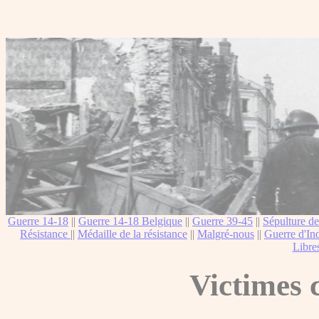
Guerre 14-18
||
Guerre 14-18 Belgique
||
Guerre 39-45
||
Sépulture de
Résistance
||
Médaille de la résistance
||
Malgré-nous
||
Guerre d'In
Libre
Victimes c