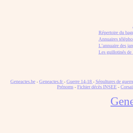
Répertoire du bag
Annuaires télépho
L’annuaire des jar
Les guillotinés de
Geneactes.be
-
Geneactes.fr
-
Guerre 14-18
-
Sépultures de guerr
Prénoms
-
Fichier décès INSEE
-
Corsai
Gene