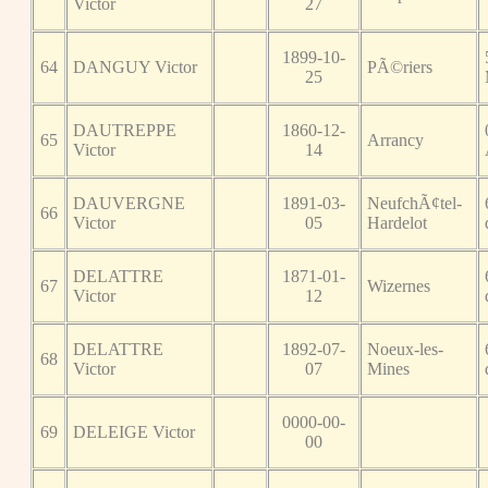
Victor
27
1899-10-
64
DANGUY Victor
PÃ©riers
25
DAUTREPPE
1860-12-
65
Arrancy
Victor
14
DAUVERGNE
1891-03-
NeufchÃ¢tel-
66
Victor
05
Hardelot
DELATTRE
1871-01-
67
Wizernes
Victor
12
DELATTRE
1892-07-
Noeux-les-
68
Victor
07
Mines
0000-00-
69
DELEIGE Victor
00