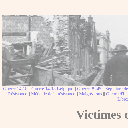
Guerre 14-18
||
Guerre 14-18 Belgique
||
Guerre 39-45
||
Sépulture de
Résistance
||
Médaille de la résistance
||
Malgré-nous
||
Guerre d'In
Libre
Victimes c