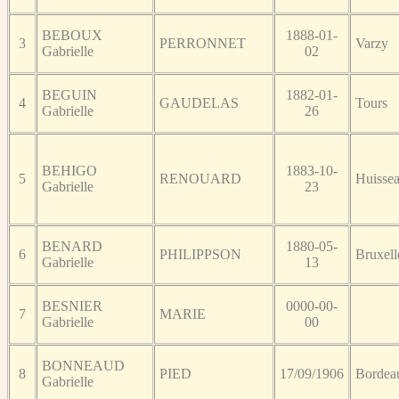
BEBOUX
1888-01-
3
PERRONNET
Varzy
Gabrielle
02
BEGUIN
1882-01-
4
GAUDELAS
Tours
Gabrielle
26
BEHIGO
1883-10-
5
RENOUARD
Huisse
Gabrielle
23
BENARD
1880-05-
6
PHILIPPSON
Bruxell
Gabrielle
13
BESNIER
0000-00-
7
MARIE
Gabrielle
00
BONNEAUD
8
PIED
17/09/1906
Bordea
Gabrielle