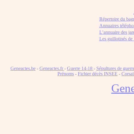
Répertoire du bag
Annuaires télépho
L’annuaire des jar
Les guillotinés de
Geneactes.be
-
Geneactes.fr
-
Guerre 14-18
-
Sépultures de guerr
Prénoms
-
Fichier décès INSEE
-
Corsai
Gene