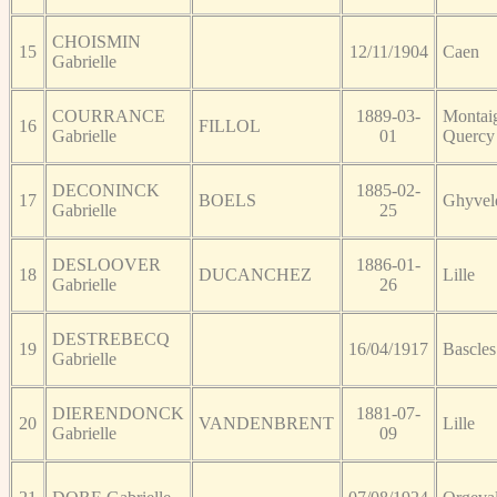
CHOISMIN
15
12/11/1904
Caen
Gabrielle
COURRANCE
1889-03-
Montai
16
FILLOL
Gabrielle
01
Quercy
DECONINCK
1885-02-
17
BOELS
Ghyvel
Gabrielle
25
DESLOOVER
1886-01-
18
DUCANCHEZ
Lille
Gabrielle
26
DESTREBECQ
19
16/04/1917
Bascles
Gabrielle
DIERENDONCK
1881-07-
20
VANDENBRENT
Lille
Gabrielle
09