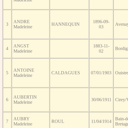
ANDRE
1896-09-
3
HANNEQUIN
Avena
Madeleine
03
ANGST
1883-11-
4
Bordig
Madeleine
02
ANTOINE
5
CALDAGUES
07/01/1903
Ouistr
Madeleine
AUBERTIN
6
30/06/1911
Cirey/
Madeleine
AUBRY
Bain-d
7
ROUL
11/04/1914
Madeleine
Bretag