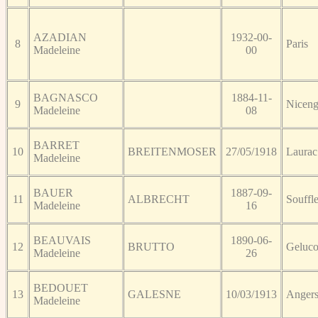
AZADIAN
1932-00-
8
Paris
Madeleine
00
BAGNASCO
1884-11-
9
Niceng
Madeleine
08
BARRET
10
BREITENMOSER
27/05/1918
Laurac
Madeleine
BAUER
1887-09-
11
ALBRECHT
Souffl
Madeleine
16
BEAUVAIS
1890-06-
12
BRUTTO
Geluco
Madeleine
26
BEDOUET
13
GALESNE
10/03/1913
Anger
Madeleine