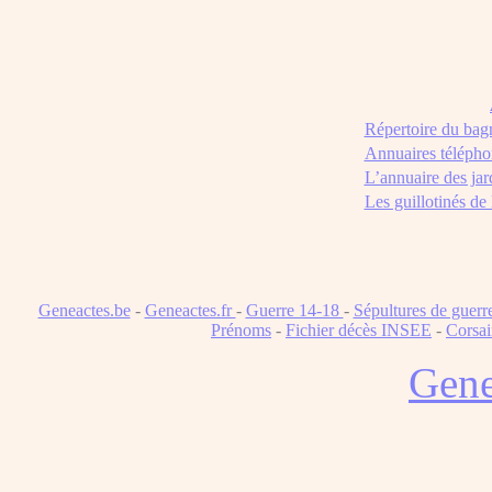
Répertoire du bag
Annuaires télépho
L’annuaire des jar
Les guillotinés de
Geneactes.be
-
Geneactes.fr
-
Guerre 14-18
-
Sépultures de guerr
Prénoms
-
Fichier décès INSEE
-
Corsai
Gene