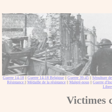
Guerre 14-18
||
Guerre 14-18 Belgique
||
Guerre 39-45
||
Sépulture de
Résistance
||
Médaille de la résistance
||
Malgré-nous
||
Guerre d'In
Libre
Victimes c